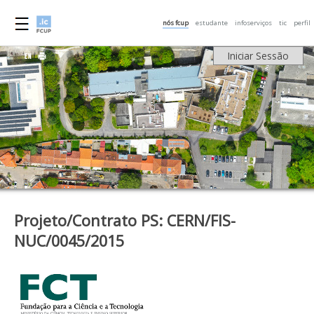
nós fcup
estudante
infoserviços
tic
perfil
Iniciar Sessão
Projeto/Contrato PS: CERN/FIS-
NUC/0045/2015