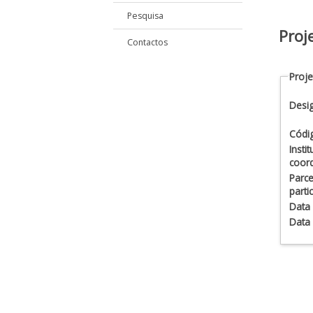
Pesquisa
Proj
Contactos
Proje
Desi
Códi
Insti
coor
Parce
parti
Data 
Data