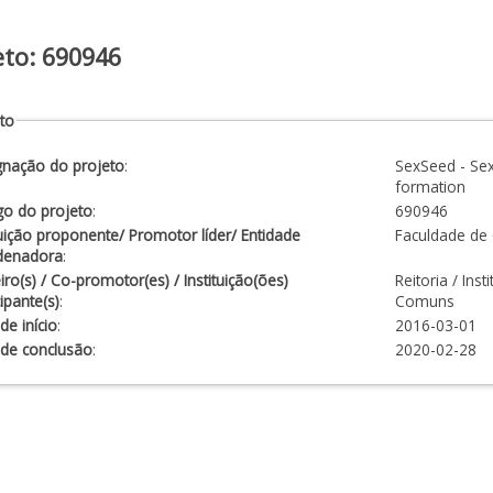
eto: 690946
to
gnação do projeto
:
SexSeed - Sex
formation
go do projeto
:
690946
tuição proponente/ Promotor líder/ Entidade
Faculdade de 
denadora
:
iro(s) / Co-promotor(es) / Instituição(ões)
Reitoria / Inst
cipante(s)
:
Comuns
de início
:
2016-03-01
 de conclusão
:
2020-02-28