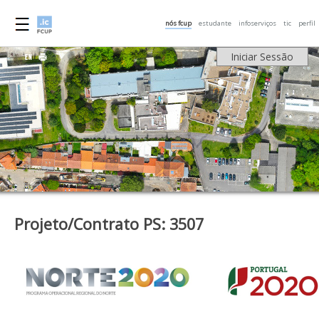
nós fcup
estudante
infoserviços
tic
perfil
Iniciar Sessão
Projeto/Contrato PS: 3507