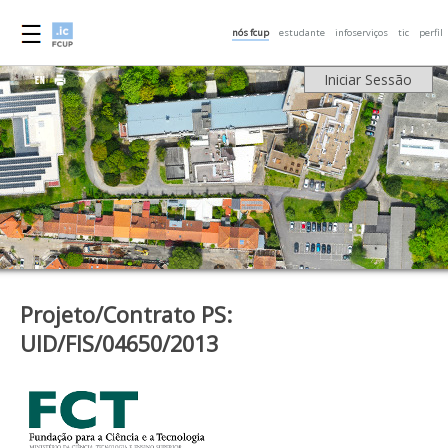
nós fcup
estudante
infoserviços
tic
perfil
Iniciar Sessão
Projeto/Contrato PS:
UID/FIS/04650/2013