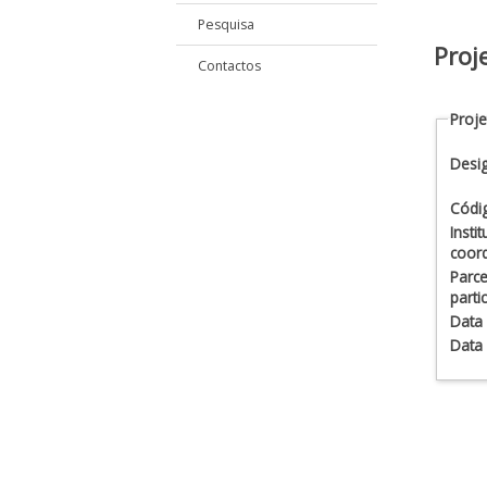
Pesquisa
Proj
Contactos
Proje
Desi
Códi
Insti
coor
Parce
parti
Data 
Data