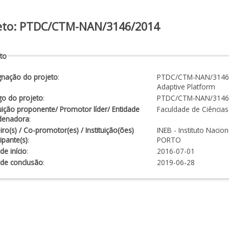
eto: PTDC/CTM-NAN/3146/2014
to
gnação do projeto
:
PTDC/CTM-NAN/3146/2
Adaptive Platform
go do projeto
:
PTDC/CTM-NAN/3146
tuição proponente/ Promotor líder/ Entidade
Faculdade de Ciências
denadora
:
iro(s) / Co-promotor(es) / Instituição(ões)
INEB - Instituto Naci
cipante(s)
:
PORTO
de início
:
2016-07-01
 de conclusão
:
2019-06-28