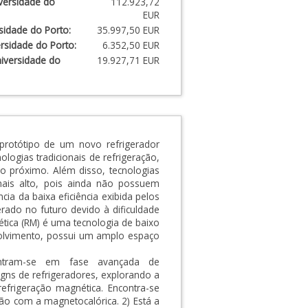
versidade do
112.923,72
EUR
sidade do Porto:
35.997,50 EUR
rsidade do Porto:
6.352,50 EUR
iversidade do
19.927,71 EUR
 protótipo de um novo refrigerador
logias tradicionais de refrigeração,
o próximo. Além disso, tecnologias
mais alto, pois ainda não possuem
a da baixa eficiência exibida pelos
rado no futuro devido à dificuldade
ética (RM) é uma tecnologia de baixo
nvolvimento, possui um amplo espaço
contram-se em fase avançada de
gns de refrigeradores, explorando a
efrigeração magnética. Encontra-se
ão com a magnetocalórica. 2) Está a