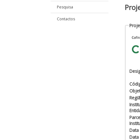
Proj
Pesquisa
Contactos
Proje
Desi
Códi
Objet
Regiã
Insti
Enti
Parce
Insti
Data
Data 