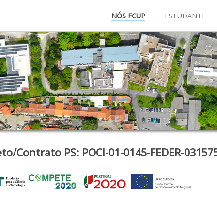
NÓS FCUP
ESTUDANTE
eto/Contrato PS: POCI-01-0145-FEDER-03157