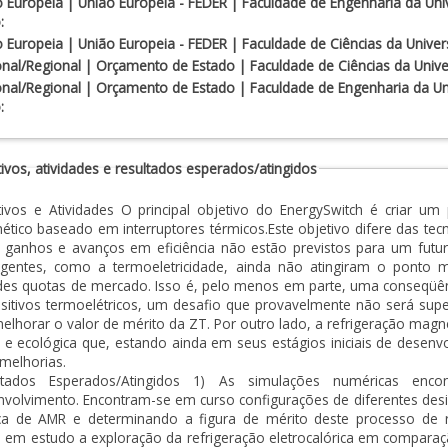
 Europeia | União Europeia - FEDER | Faculdade de Engenharia da Uni
:
 Europeia | União Europeia - FEDER | Faculdade de Ciências da Univer
nal/Regional | Orçamento de Estado | Faculdade de Ciências da Unive
nal/Regional | Orçamento de Estado | Faculdade de Engenharia da Un
:
ivos, atividades e resultados esperados/atingidos
tivos e Atividades O principal objetivo do EnergySwitch é criar um
tico baseado em interruptores térmicos.Este objetivo difere das tecno
 ganhos e avanços em eficiência não estão previstos para um futur
gentes, como a termoeletricidade, ainda não atingiram o ponto 
es quotas de mercado. Isso é, pelo menos em parte, uma conseqüênci
sitivos termoelétricos, um desafio que provavelmente não será supe
lhorar o valor de mérito da ZT. Por outro lado, a refrigeração magn
 e ecológica que, estando ainda em seus estágios iniciais de dese
 melhorias.
ltados Esperados/Atingidos 1) As simulações numéricas en
volvimento. Encontram-se em curso configurações de diferentes desi
ica de AMR e determinando a figura de mérito deste processo de r
 em estudo a exploração da refrigeração eletrocalórica em comparaç