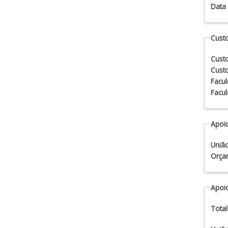
Data
Custo
Custo
Custo
Facul
Facul
Apoio
União
Orça
Apoio
Total