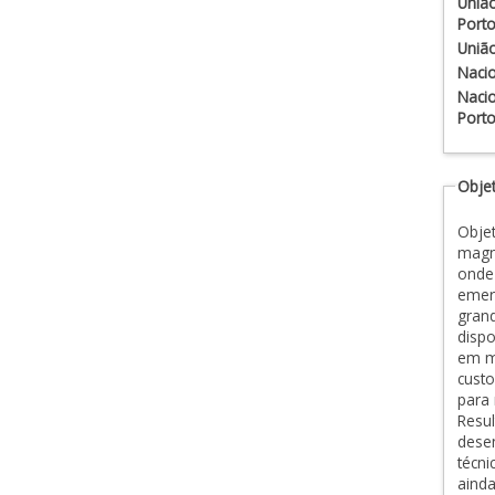
União
Porto
União
Nacio
Nacio
Porto
Objet
Obje
magné
onde
emer
grand
dispo
em me
custo
para
Resu
desen
técn
ainda