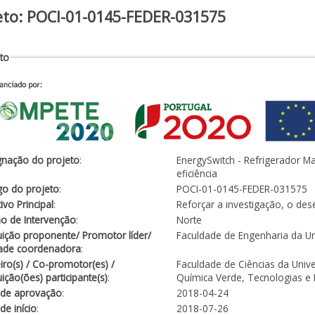
eto: POCI-01-0145-FEDER-031575
to
gnação do projeto
:
EnergySwitch - Refrigerador Ma
eficiência
go do projeto
:
POCI-01-0145-FEDER-031575
ivo Principal
:
Reforçar a investigação, o de
o de Intervenção
:
Norte
tuição proponente/ Promotor líder/
Faculdade de Engenharia da Un
dade coordenadora
:
iro(s) / Co-promotor(es) /
Faculdade de Ciências da Univ
tuição(ões) participante(s)
:
Química Verde, Tecnologias e
 de aprovação
:
2018-04-24
de início
:
2018-07-26