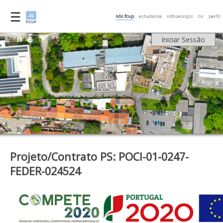
nós fcup
estudante
infoserviços
tic
perfil
Iniciar Sessão
Projeto/Contrato PS: POCI-01-0247-
FEDER-024524