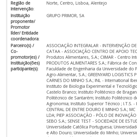
Região de
Norte, Centro, Lisboa, Alentejo
Intervenção
:
Instituição
GRUPO PRIMOR, SA
proponente/
Promotor
líder/ Entidade
coordenadora
:
Parceiro(s) /
ASSOCIAÇÃO INTEGRALAR - INTERVENÇÃO DE
Co-
CATAA - ASSOCIAÇÃO CENTRO DE APOIO TE
promotor(es) /
Produtos Alimentares, S.A.; CIIMAR - Centro In
Instituição(ões)
PRODUTOS ALIMENTARES S.A.; Fábrica de Conser
participante(s)
:
Faculdade de Engenharia da Universidade do Po
Agro-Alimentar, S.A.; GREENYARD LOGISTICS 
CARNES DO MINHO S.A.; INL - International Iber
Instituto de Biologia Experimental e Tecnológica
Castelo Branco; Instituto Politécnico de Bragança
Politécnico de Santarém; Instituto Politécnico d
Agronomia; Instituto Superior Técnico ; I
CENTRAL DE ENTRE DOURO E MINHO S.A.; MC - 
LDA; PIEP ASSOCIAÇÃO - PÓLO DE INOVAÇÃO
SEBO S.A.; SENSE TEST - SOCIEDADE DE EST
Universidade Católica Portuguesa; Universida
e Alto Douro; Universidade do Minho; Universi