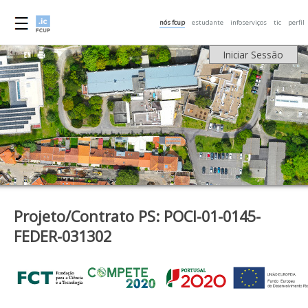
nós fcup
estudante
infoserviços
tic
perfil
Iniciar Sessão
Projeto/Contrato PS: POCI-01-0145-
FEDER-031302