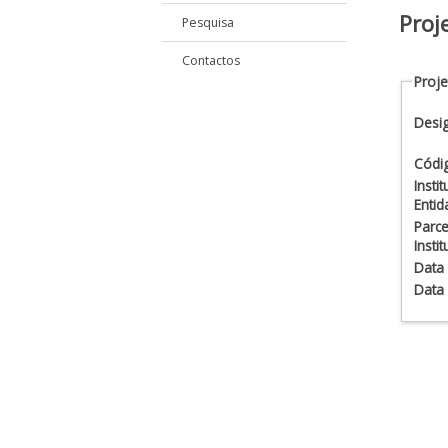
Proj
Pesquisa
Contactos
Proje
Desi
Códi
Insti
Enti
Parce
Insti
Data 
Data