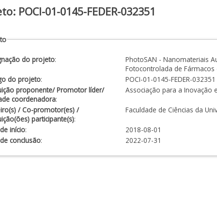
eto: POCI-01-0145-FEDER-032351
to
gnação do projeto
:
PhotoSAN - Nanomateriais Au
Fotocontrolada de Fármacos
go do projeto
:
POCI-01-0145-FEDER-032351
tuição proponente/ Promotor líder/
Associação para a Inovação 
dade coordenadora
:
iro(s) / Co-promotor(es) /
Faculdade de Ciências da Uni
tuição(ões) participante(s)
:
de início
:
2018-08-01
 de conclusão
:
2022-07-31