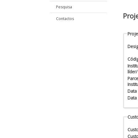
Pesquisa
Proj
Contactos
Proje
Desi
Códi
Insti
líder
Parce
Insti
Data 
Data
Custo
Custo
Custo