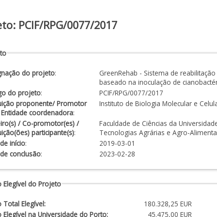
eto: PCIF/RPG/0077/2017
to
gnação do projeto
:
GreenRehab - Sistema de reabilitação
baseado na inoculação de cianobactér
go do projeto
:
PCIF/RPG/0077/2017
tuição proponente/ Promotor
Instituto de Biologia Molecular e Celu
/ Entidade coordenadora
:
iro(s) / Co-promotor(es) /
Faculdade de Ciências da Universidade 
tuição(ões) participante(s)
:
Tecnologias Agrárias e Agro-Alimenta
de início
:
2019-03-01
 de conclusão
:
2023-02-28
 Elegível do Projeto
 Total Elegível:
180.328,25 EUR
 Elegível na Universidade do Porto:
45.475,00 EUR