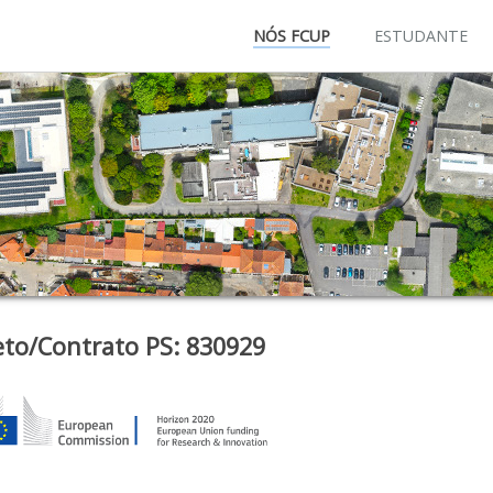
NÓS FCUP
ESTUDANTE
eto/Contrato PS: 830929