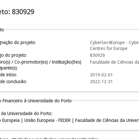
eto: 830929
to
gnação do projeto
:
CyberSec4Europe - Cybe
Centres for Europe
go do projeto
:
830929
iro(s) / Co-promotor(es) / Instituição(ões)
Faculdade de Ciências d
cipante(s)
:
de início
:
2019-02-01
 de conclusão
:
2022-12-31
 Financeiro à Universidade do Porto
 da Universidade do Porto:
 Europeia | União Europeia - FEDER | Faculdade de Ciências da Univer