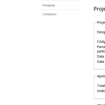
Pesquisa
Proj
Contactos
Proje
Desi
Códi
Parce
parti
Data 
Data
Apoio
Total
União