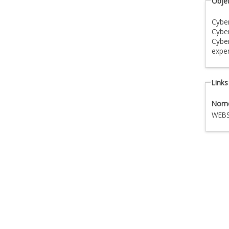
Objet
Cybe
Cyber
Cyber
exper
Links
Nom
WEBS