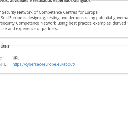
ivos, atividades e resultados esperados/atingidos
r Security Network of Competence Centres for Europe
Sec4Europe is designing, testing and demonstrating potential governa
security Competence Network using best practice examples derived 
tise and experience of partners.
 Úteis
e
URL
ITE
https://cybersec4europe.eu/about/