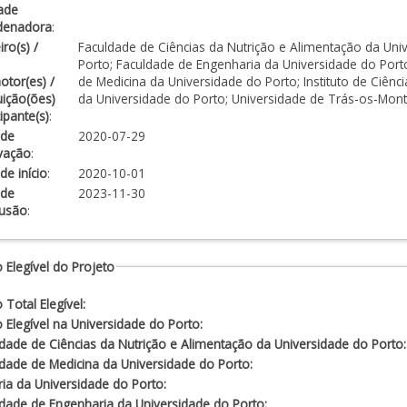
ade
denadora
:
iro(s) /
Faculdade de Ciências da Nutrição e Alimentação da Uni
Porto; Faculdade de Engenharia da Universidade do Port
tor(es) /
de Medicina da Universidade do Porto; Instituto de Ciênc
tuição(ões)
da Universidade do Porto; Universidade de Trás-os-Mon
cipante(s)
:
 de
2020-07-29
vação
:
de início
:
2020-10-01
 de
2023-11-30
lusão
:
 Elegível do Projeto
 Total Elegível:
 Elegível na Universidade do Porto:
dade de Ciências da Nutrição e Alimentação da Universidade do Porto:
dade de Medicina da Universidade do Porto:
ria da Universidade do Porto:
dade de Engenharia da Universidade do Porto: