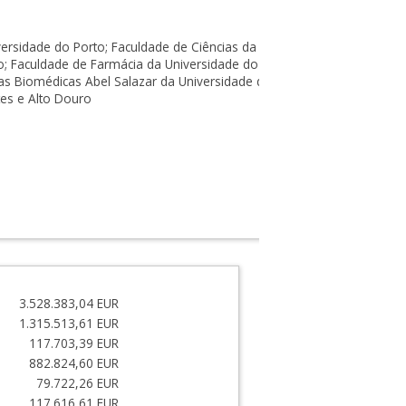
versidade do Porto; Faculdade de Ciências da Universidade do
o; Faculdade de Farmácia da Universidade do Porto; Faculdade
ias Biomédicas Abel Salazar da Universidade do Porto; Reitoria
tes e Alto Douro
3.528.383,04 EUR
1.315.513,61 EUR
117.703,39 EUR
882.824,60 EUR
79.722,26 EUR
117.616,61 EUR