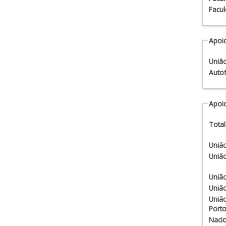
Facul
Apoio
União
Auto
Apoio
Total
União
União
União
União
União
Porto
Nacio