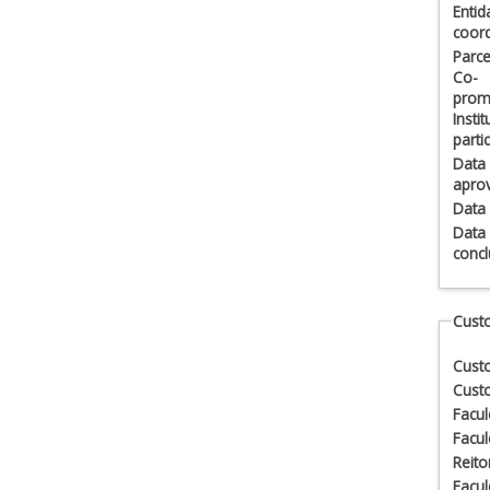
Entid
coor
Parce
Co-
promo
Insti
parti
Data
apro
Data 
Data
conc
Custo
Custo
Custo
Facul
Facul
Reito
Facul