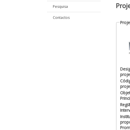
Proj
Pesquisa
Contactos
Proje
Desi
proje
Códi
proje
Objet
Princ
Regi
Inter
Insti
prop
Promo