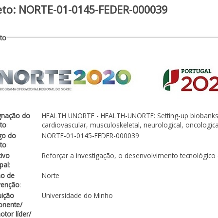
eto: NORTE-01-0145-FEDER-000039
to
gnação do
HEALTH UNORTE - HEALTH-UNORTE: Setting-up biobanks an
to
:
cardiovascular, musculoskeletal, neurological, oncologic
go do
NORTE-01-0145-FEDER-000039
to
:
ivo
Reforçar a investigação, o desenvolvimento tecnológico
ipal
:
ão de
Norte
venção
:
tuição
Universidade do Minho
onente/
tor líder/