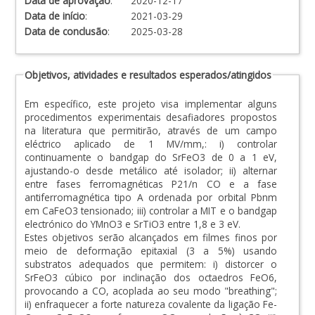
Data de aprovação
:
2020-12-17
Data de início
:
2021-03-29
Data de conclusão
:
2025-03-28
Objetivos, atividades e resultados esperados/atingidos
Em específico, este projeto visa implementar alguns
procedimentos experimentais desafiadores propostos
na literatura que permitirão, através de um campo
eléctrico aplicado de 1 MV/mm,: i) controlar
continuamente o bandgap do SrFeO3 de 0 a 1 eV,
ajustando-o desde metálico até isolador; ii) alternar
entre fases ferromagnéticas P21/n CO e a fase
antiferromagnética tipo A ordenada por orbital Pbnm
em CaFeO3 tensionado; iii) controlar a MIT e o bandgap
electrónico do YMnO3 e SrTiO3 entre 1,8 e 3 eV.
Estes objetivos serão alcançados em filmes finos por
meio de deformação epitaxial (3 a 5%) usando
substratos adequados que permitem: i) distorcer o
SrFeO3 cúbico por inclinação dos octaedros FeO6,
provocando a CO, acoplada ao seu modo "breathing";
ii) enfraquecer a forte natureza covalente da ligação Fe-