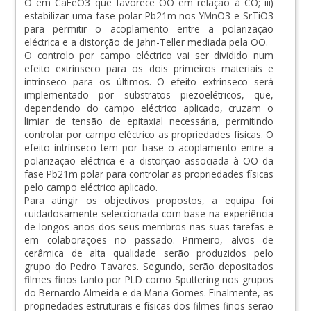
O em CaFeO3 que favorece OO em relação à CO; iii)
estabilizar uma fase polar Pb21m nos YMnO3 e SrTiO3
para permitir o acoplamento entre a polarização
eléctrica e a distorção de Jahn-Teller mediada pela OO.
O controlo por campo eléctrico vai ser dividido num
efeito extrínseco para os dois primeiros materiais e
intrínseco para os últimos. O efeito extrínseco será
implementado por substratos piezoelétricos, que,
dependendo do campo eléctrico aplicado, cruzam o
limiar de tensão de epitaxial necessária, permitindo
controlar por campo eléctrico as propriedades físicas. O
efeito intrínseco tem por base o acoplamento entre a
polarização eléctrica e a distorção associada à OO da
fase Pb21m polar para controlar as propriedades físicas
pelo campo eléctrico aplicado.
Para atingir os objectivos propostos, a equipa foi
cuidadosamente seleccionada com base na experiência
de longos anos dos seus membros nas suas tarefas e
em colaborações no passado. Primeiro, alvos de
cerâmica de alta qualidade serão produzidos pelo
grupo do Pedro Tavares. Segundo, serão depositados
filmes finos tanto por PLD como Sputtering nos grupos
do Bernardo Almeida e da Maria Gomes. Finalmente, as
propriedades estruturais e físicas dos filmes finos serão