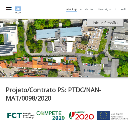
nós fcup
estudante
infoserviços
tic
perfil
Iniciar Sessão
Projeto/Contrato PS: PTDC/NAN-
MAT/0098/2020