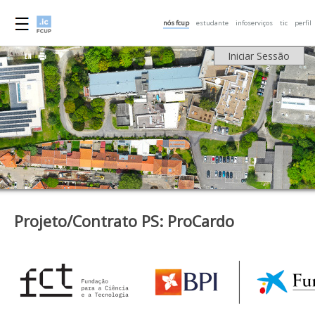
nós fcup
estudante
infoserviços
tic
perfil
Iniciar Sessão
Projeto/Contrato PS: ProCardo