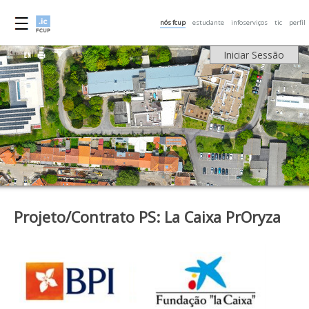
nós fcup
estudante
infoserviços
tic
perfil
Iniciar Sessão
Projeto/Contrato PS: La Caixa PrOryza