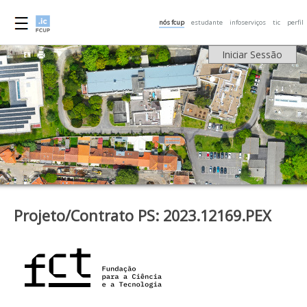
nós fcup
estudante
infoserviços
tic
perfil
Iniciar Sessão
Projeto/Contrato PS: 2023.12169.PEX