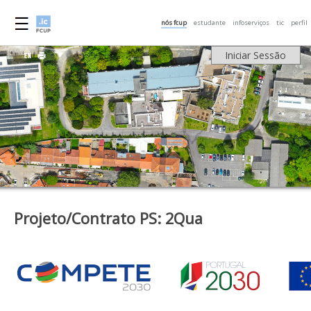
nós fcup
estudante
infoserviços
tic
perfil
Iniciar Sessão
Projeto/Contrato PS: 2Qua