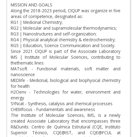
MISSION AND GOALS
Along the 2018-2023 period, CIQUP was organize in five
areas of competence, designated as:
RG1 | Medicinal Chemistry;
RG2 | Molecular and supramolecular thermodynamics;
RG3 | Nanostructures and self-organization;
RG4 | Physical analytical chemistry & electrochemistry;
RG5 | Education, Science Communication and Society.
Since 2021 CIQUP is part of the Associate Laboratory
IMS | Institute of Molecular Sciences, contributing to
thethematic lines:
MATsoft - Functional materials, soft matter and
nanoscience
MEDlife - Medicinal, biological and biophysical chemistry
for health
H2Oenv - Technologies for water, environment and
energy
SYNcat - Synthesis, catalysis and chemical processes
CHEMfocus - Fundamentals and awareness
The Institute of Molecular Sciences, IMS, is a newly
created Associate Laboratory that encompasses three
R&Dunits: Centro de Química Estrutural (CQE, Instituto
Superior Técnico, CQE@IST, and CQE@FCUL at