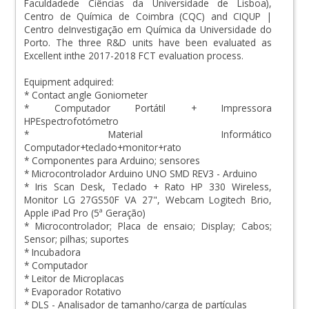
Faculdadede Ciências da Universidade de Lisboa),
Centro de Química de Coimbra (CQC) and CIQUP |
Centro deInvestigação em Química da Universidade do
Porto. The three R&D units have been evaluated as
Excellent inthe 2017-2018 FCT evaluation process.
Equipment adquired:
* Contact angle Goniometer
* Computador Portátil + Impressora
HPEspectrofotómetro
* Material Informático
Computador+teclado+monitor+rato
* Componentes para Arduino; sensores
* Microcontrolador Arduino UNO SMD REV3 - Arduino
* Iris Scan Desk, Teclado + Rato HP 330 Wireless,
Monitor LG 27GS50F VA 27", Webcam Logitech Brio,
Apple iPad Pro (5ª Geração)
* Microcontrolador; Placa de ensaio; Display; Cabos;
Sensor; pilhas; suportes
* Incubadora
* Computador
* Leitor de Microplacas
* Evaporador Rotativo
* DLS - Analisador de tamanho/carga de partículas