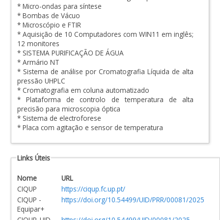
* Micro-ondas para síntese
* Bombas de Vácuo
* Microscópio e FTIR
* Aquisição de 10 Computadores com WIN11 em inglês;
12 monitores
* SISTEMA PURIFICAÇÃO DE ÁGUA
* Armário NT
* Sistema de análise por Cromatografia Líquida de alta
pressão UHPLC
* Cromatografia em coluna automatizado
* Plataforma de controlo de temperatura de alta
precisão para microscopia óptica
* Sistema de electroforese
* Placa com agitação e sensor de temperatura
Links Úteis
Nome
URL
CIQUP
https://ciqup.fc.up.pt/
CIQUP -
https://doi.org/10.54499/UID/PRR/00081/2025
Equipar+
CIQUP_UID
https://doi.org/10.54499/UID/00081/2025