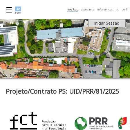
nós fcup
estudante
infoserviços
tic
perfil
Iniciar Sessão
Projeto/Contrato PS: UID/PRR/81/2025