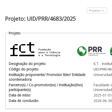
Projetos >>
Projeto: UID/PRR/4683/2025
Projeto
Designação do projeto
:
ICT - Instit
Código do projeto
:
UID/PRR/46
Instituição proponente/ Promotor líder/ Entidade
Universida
coordenadora
:
Parceiro(s) / Co-promotor(es) / Instituição(ões)
Faculdade d
participante(s)
:
Universida
Data de início
:
2025-01-01
Data de conclusão
:
2026-06-30