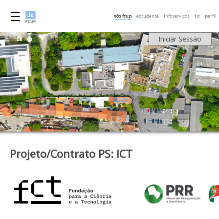
nós fcup
estudante
infoserviços
tic
perfil
Iniciar Sessão
Projeto/Contrato PS: ICT