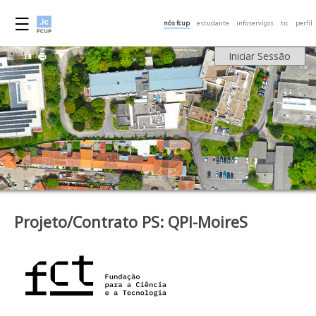
nós fcup
estudante
infoserviços
tic
perfil
Iniciar Sessão
Projeto/Contrato PS: QPI-MoireS