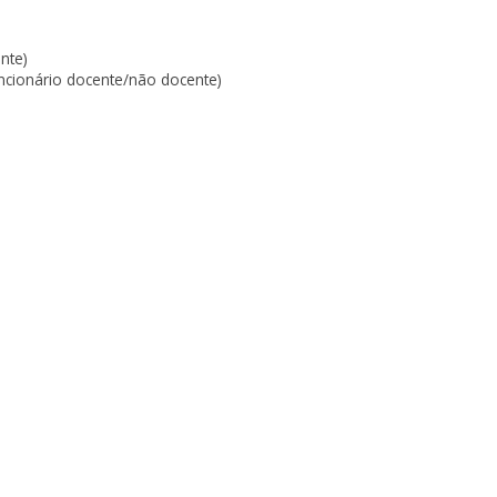
nte)
cionário docente/não docente)