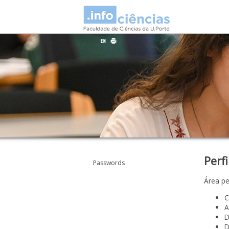
Perfi
Passwords
Área pe
C
A
D
D