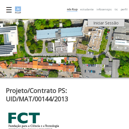
nós fcup
estudante
infoserviços
tic
perfil
Iniciar Sessão
Projeto/Contrato PS:
UID/MAT/00144/2013