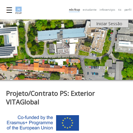
nós fcup
estudante
infoserviços
tic
perfil
Iniciar Sessão
Projeto/Contrato PS: Exterior
VITAGlobal