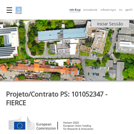
nós fcup
estudante
infoserviços
tic
perfil
Iniciar Sessão
Projeto/Contrato PS: 101052347 -
FIERCE