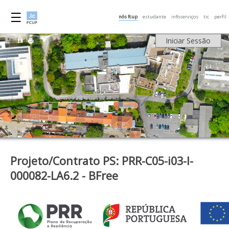
nós fcup
estudante
infoserviços
tic
perfil
Iniciar Sessão
Projeto/Contrato PS: PRR-C05-i03-I-
000082-LA6.2 - BFree