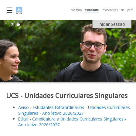
nós fcup
estudante
infoserviços
tic
perfil
Iniciar Sessão
UCS - Unidades Curriculares Singulares
Aviso - Estudantes Extraordinários - Unidades Curriculares
Singulares - Ano letivo 2026/2027
Edital - Candidatura a Unidades Curriculares Singulares -
Ano letivo 2026/2027