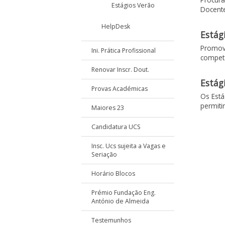
Estágios Verão
Docente
HelpDesk
Estág
Promov
Ini. Prática Profissional
competê
Renovar Inscr. Dout.
Estág
Provas Académicas
Os Está
permiti
Maiores 23
Candidatura UCS
Insc. Ucs sujeita a Vagas e
Seriação
Horário Blocos
Prémio Fundação Eng.
António de Almeida
Testemunhos